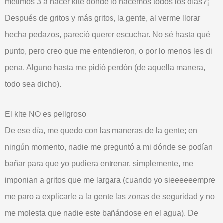
metimos 3 a hacer kite donde lo hacemos todos los días?¡
Después de gritos y más gritos, la gente, al verme llorar
hecha pedazos, pareció querer
escuchar
. No sé hasta qué
punto, pero creo que me entendieron, o por lo menos les di
pena. Alguno hasta me pidió perdón (de aquella manera,
todo sea dicho).
El kite NO es peligroso
De ese día, me quedo con las
maneras
de la gente; en
ningún momento,
nadie
me preguntó a mi dónde se podían
bañar para que yo pudiera entrenar, simplemente, me
imponian
a gritos que me largara (cuando yo sieeeeeempre
me paro a explicarle a la gente las zonas de seguridad y no
me molesta que nadie este bañándose en el agua). De