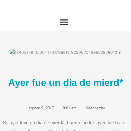
Ir
al
contenido
Ayer fue un día de mierd*
agosto 9, 2017
,
9:01 am
,
Kiteboarder
Sí,
ayer tuve un día de mierda
, bueno, no fue ayer, fue hace