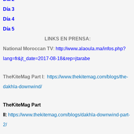
Día 3
Día 4
Día 5
LINKS EN PRENSA:
National Moroccan TV
:
http://www.alaoula.ma/infos.php?
lang=fr&jt_date=2017-08-18&rep=jtarabe
T
heKiteMag Part I:
https://www.thekitemag.com/blogs/the-
dakhla-downwind/
TheKiteMag Part
II:
https://www.thekitemag.com/blogs/dakhla-downwind-part-
2/