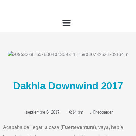
Ir
al
contenido
Dakhla Downwind 2017
septiembre 6, 2017
,
6:14 pm
,
Kiteboarder
Acababa de llegar a casa (
Fuerteventura
), vaya, había