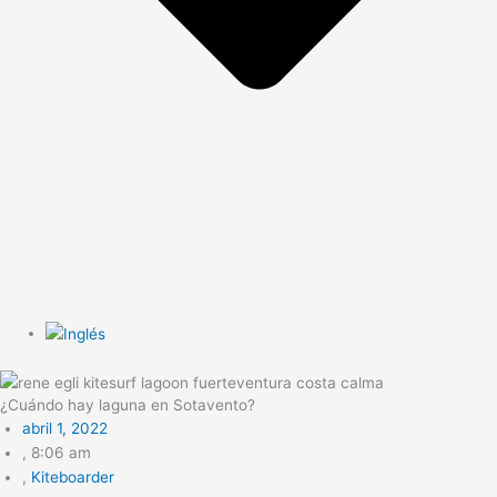
¿Cuándo hay laguna en Sotavento?
abril 1, 2022
,
8:06 am
,
Kiteboarder