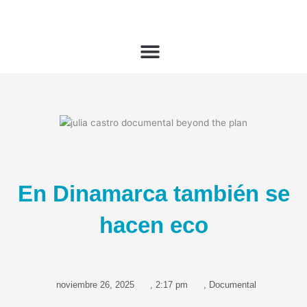
Ir
al
contenido
En Dinamarca también se
hacen eco
noviembre 26, 2025
,
2:17 pm
,
Documental